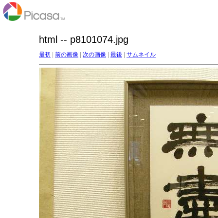
html -- p8101074.jpg
最初
|
前の画像
|
次の画像
|
最後
|
サムネイル