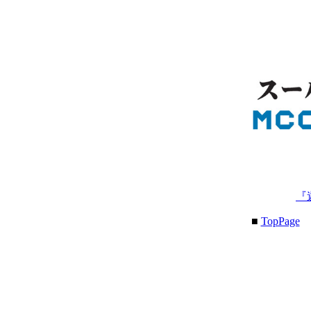
『
■
TopPage