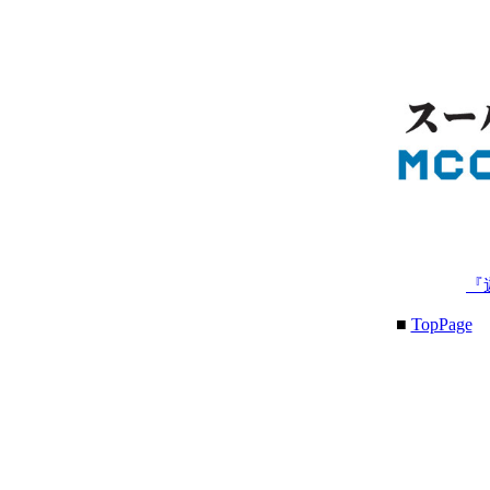
『
■
TopPage