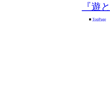
『遊
■
TopPage