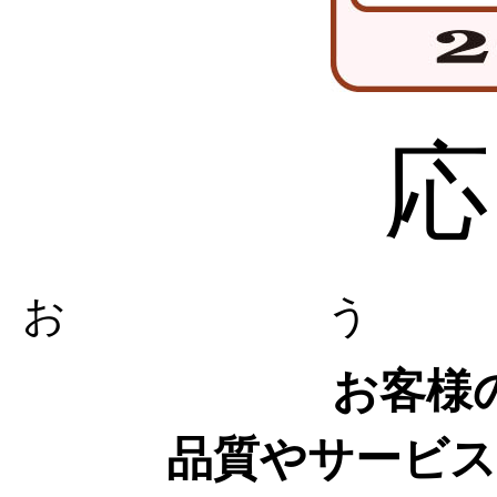
応
お う 
お客様
品質やサービス