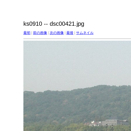
ks0910 -- dsc00421.jpg
最初
|
前の画像
|
次の画像
|
最後
|
サムネイル